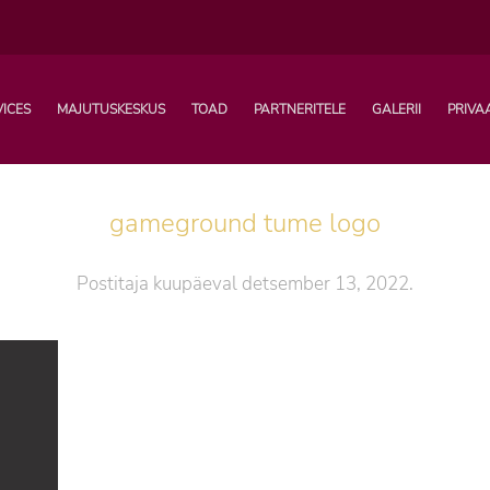
VICES
MAJUTUSKESKUS
TOAD
PARTNERITELE
GALERII
PRIVA
gameground tume logo
Postitaja
kuupäeval
detsember 13, 2022
.