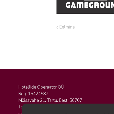
Eelmine
Hotellide Operaator OÜ
Reg. 16424587
Mõisavahe 21, Tartu, Eesti 50707
Tel. +372 5620 3823
info@citystop.ee