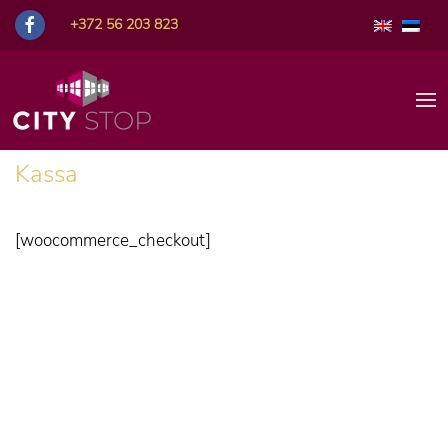
+372 56 203 823
Kassa
[woocommerce_checkout]