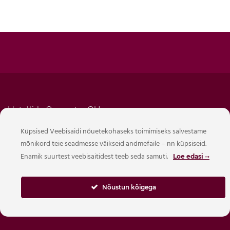
Hotellide Operaator OÜ
Reg. 16424587
Küpsised Veebisaidi nõuetekohaseks toimimiseks salvestame
Mõisavahe 21, Tartu, Eesti 50707
mõnikord teie seadmesse väikseid andmefaile – nn küpsiseid.
Tel. +372 5620 3823
Enamik suurtest veebisaitidest teeb seda samuti.
Loe edasi
info@citystop.ee
EE542200221078424743 Swedbank
Nõustun kõigega