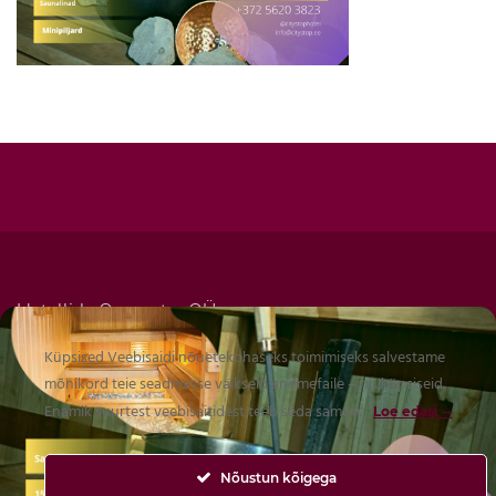
Hotellide Operaator OÜ
Reg. 16424587
Küpsised Veebisaidi nõuetekohaseks toimimiseks salvestame
Mõisavahe 21, Tartu, Eesti 50707
mõnikord teie seadmesse väikseid andmefaile – nn küpsiseid.
Tel. +372 5620 3823
Enamik suurtest veebisaitidest teeb seda samuti.
Loe edasi
info@citystop.ee
EE542200221078424743 Swedbank
Nõustun kõigega