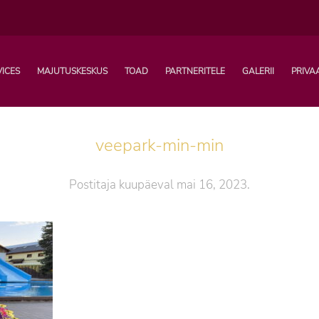
VICES
MAJUTUSKESKUS
TOAD
PARTNERITELE
GALERII
PRIVA
veepark-min-min
Postitaja
kuupäeval
mai 16, 2023
.