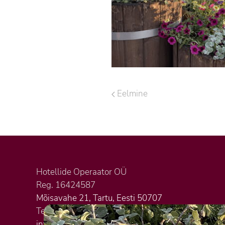
Eelmine
Hotellide Operaator OÜ
Reg. 16424587
Mõisavahe 21, Tartu, Eesti 50707
Tel. +372 5620 3823
info@citystop.ee