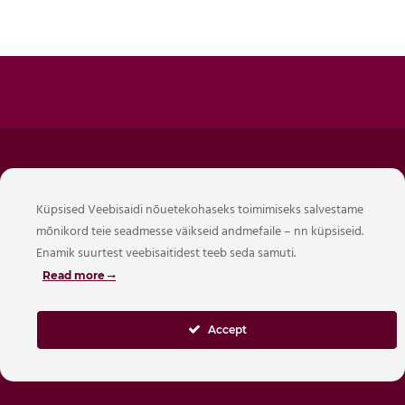
Hotellide Operaator OÜ
Küpsised Veebisaidi nõuetekohaseks toimimiseks salvestame
Reg. 16424587
mõnikord teie seadmesse väikseid andmefaile – nn küpsiseid.
Mõisavahe 21, Tartu, Eesti 50707
Enamik suurtest veebisaitidest teeb seda samuti.
Tel. +372 5620 3823
Read more
info@citystop.ee
EE542200221078424743 Swedbank
Accept