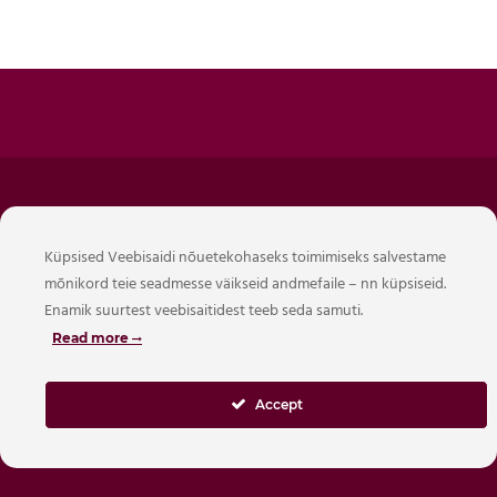
Hotellide Operaator OÜ
Küpsised Veebisaidi nõuetekohaseks toimimiseks salvestame
Reg. 16424587
mõnikord teie seadmesse väikseid andmefaile – nn küpsiseid.
Mõisavahe 21, Tartu, Eesti 50707
Enamik suurtest veebisaitidest teeb seda samuti.
Tel. +372 5620 3823
Read more
info@citystop.ee
EE542200221078424743 Swedbank
Accept